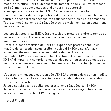
Nous avons coopéré avec ENECA pour créer à partir de dessins 2D un
modèle structurel Revit d'un ensemble immobilier de 41 571 m², composé
de 6 bâtiments de trois étages et d'un parking souterrain.
Nous apprécions la capacité d'ENECA à nous assister dans la
modélisation BIM dans les plus brefs délais, ainsi que sa flexibilité à nous
fournir les ressources nécessaires pour respecter les délais demandés.
Toute la modélisation a été réalisée avec la division en lots en seulement
deux semaines.
Les spécialistes chez ENECA étaient toujours prêts à prendre le temps de
discuter de nos préoccupations et d’aborder des demandes
supplémentaires.
Grâce à la bonne maîtrise de Revit et l'expérience professionnelle en
matière de conception structurelle, l'équipe d'ENECA a satisfait aux
exigences élevées d'Implenia en matière de modélisation.
Le modèle BIM a été créé suivant les directives et les normes du modèle
3D BKP d'Implenia, y compris le respect des paramètres et des règles de
dénomination des éléments selon le Baukostenplan Hochbau («Code des
frais de construction» ).
L'approche minutieuse et organisée d'ENECA a permis de créer un modèle
BKP de haute qualité visant à automatiser le calcul des volumes et des
coûts de construction.
Je suis satisfait de la qualité des prestations réalisées par ENECA.
Je peux donc les recommander à d'autres entreprises ayant besoin de
services de modélisation BIM de ce genre.
Michael Friedli