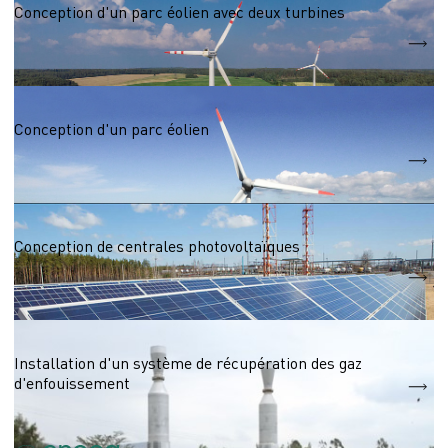
Conception d'un parc éolien avec deux turbines
N 1,2 МW
Énergie éolienne
Conception d'un parc éolien
N
5,1 Mwt
Centrales solaires
Conception de centrales photovoltaïques
N
55,6 MW
Sources d'énergie alimentées par le gaz naturel liquéfié
Installation d'un système de récupération des gaz
d'enfouissement