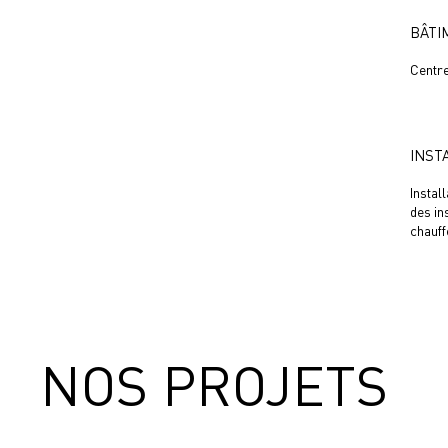
BÂTI
Centre
INST
Instal
des in
chauff
NOS PROJETS