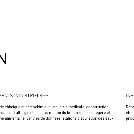
N
MENTS INDUSTRIELS
IN
rie chimique et pétrochimique, industrie médicale, construction
Rése
que, métallurgie et transformation du bois, industries légère et
élec
rie alimentaire, centres de données, stations d'épuration des eaux
proc