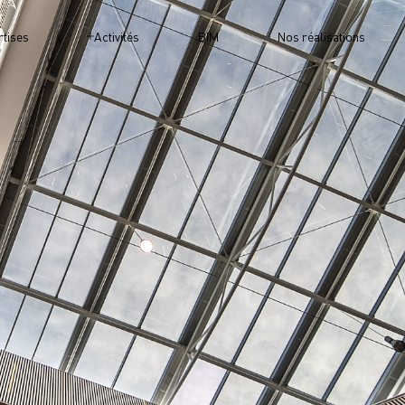
rtises
Activités
BIM
Nos réalisations
ARCHITEC