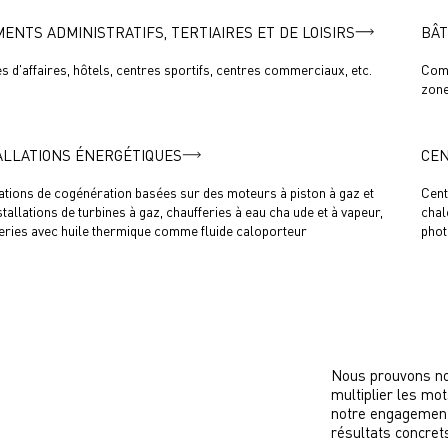
MENTS ADMINISTRATIFS, TERTIAIRES ET DE LOISIRS
BÂT
s d'affaires, hôtels, centres sportifs, centres commerciaux, etc.
Comp
zone
ALLATIONS ÉNERGÉTIQUES
CEN
lations de cogénération basées sur des moteurs à piston à gaz et
Cent
stallations de turbines à gaz, chaufferies à eau cha ude et à vapeur,
chal
eries avec huile thermique comme fluide caloporteur
phot
Nous prouvons not
multiplier les mot
notre engagement
résultats concret