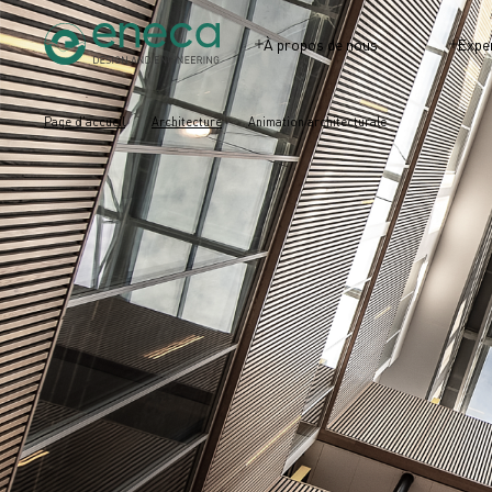
À propos de nous
Expe
Page d'accueil
Architecture
Animation architecturale