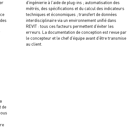
er
d'ingénierie à l'aide de plug-ins ; automatisation des
métrés, des spécifications et du calcul des indicateurs
nce
techniques et économiques ; transfert de données
 des
interdisciplinaire via un environnement unifié dans
REVIT : tous ces facteurs permettent d'éviter les
r
erreurs. La documentation de conception est revue par
le concepteur et le chef d'équipe avant d'être transmise
au client.
a
t de
Nous
vre