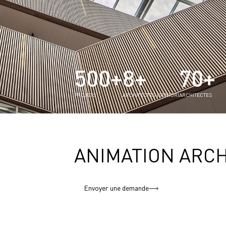
500+
8+
70+
PROJETS
ARCHITECTES (SENIOR)
ARCHITECTES
ANIMATION ARC
Envoyer une demande