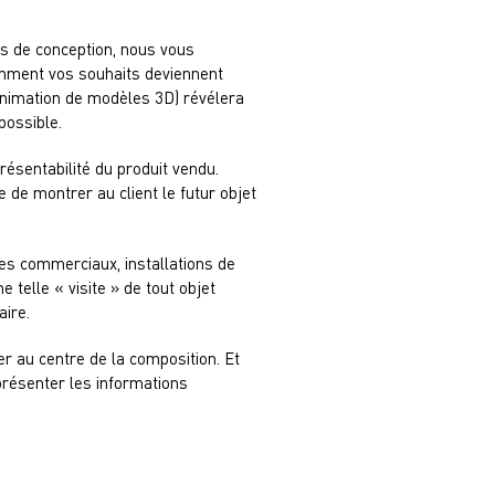
s de conception, nous vous
mment vos souhaits deviennent
 animation de modèles 3D) révélera
possible.
ésentabilité du produit vendu.
e de montrer au client le futur objet
es commerciaux, installations de
telle « visite » de tout objet
aire.
er au centre de la composition. Et
résenter les informations