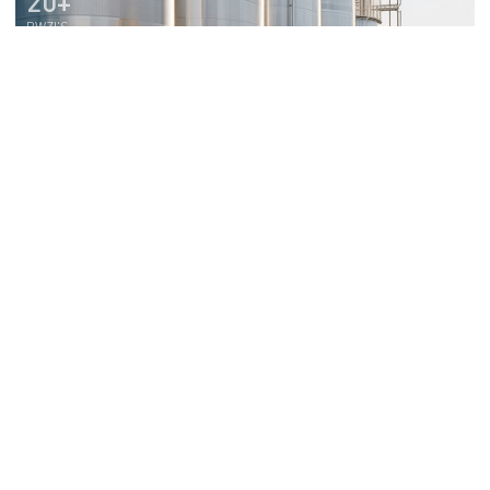
20+
RWZI'S
20+
Offerte aanvragen
JAAR ERVARING
2500
KM LEIDENGEN ONTWORPEN
92+
HOOGSPANNINGSLIJNEN
UTILITEITSBOUW