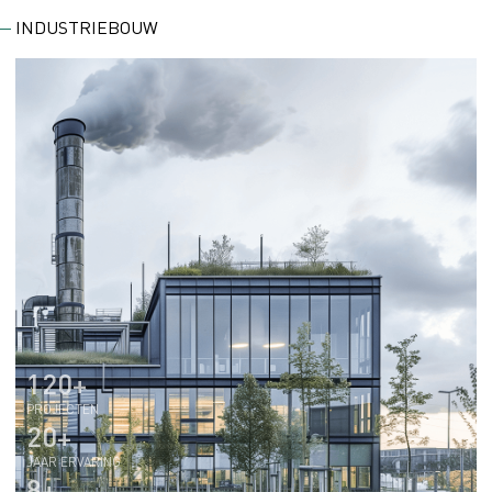
INDUSTRIEBOUW
120+
PROJECTEN
20+
JAAR ERVARING
8+