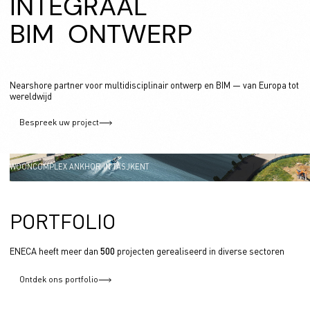
I
N
T
E
G
R
A
A
L
B
I
M
O
N
T
W
E
R
P
Nearshore partner voor multidisciplinair ontwerp en BIM — van Europa tot
wereldwijd
Bespreek uw project
WOONCOMPLEX ANKHOR IN TASJKENT
PORTFOLIO
ENECA heeft meer dan
500
projecten gerealiseerd in diverse sectoren
Ontdek ons portfolio