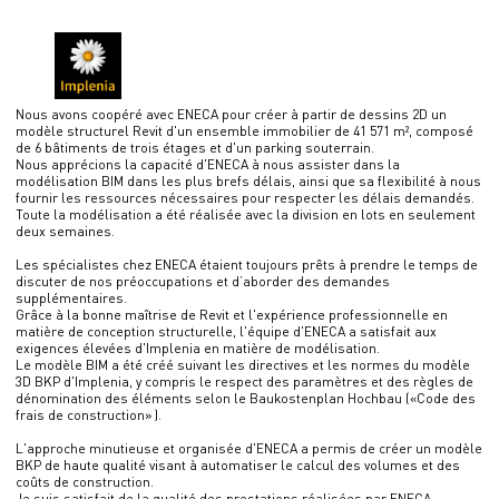
Nous avons coopéré avec ENECA pour créer à partir de dessins 2D un
modèle structurel Revit d'un ensemble immobilier de 41 571 m², composé
de 6 bâtiments de trois étages et d'un parking souterrain.
Nous apprécions la capacité d'ENECA à nous assister dans la
modélisation BIM dans les plus brefs délais, ainsi que sa flexibilité à nous
fournir les ressources nécessaires pour respecter les délais demandés.
Toute la modélisation a été réalisée avec la division en lots en seulement
deux semaines.
Les spécialistes chez ENECA étaient toujours prêts à prendre le temps de
discuter de nos préoccupations et d’aborder des demandes
supplémentaires.
Grâce à la bonne maîtrise de Revit et l'expérience professionnelle en
matière de conception structurelle, l'équipe d'ENECA a satisfait aux
exigences élevées d'Implenia en matière de modélisation.
Le modèle BIM a été créé suivant les directives et les normes du modèle
3D BKP d'Implenia, y compris le respect des paramètres et des règles de
dénomination des éléments selon le Baukostenplan Hochbau («Code des
frais de construction» ).
L'approche minutieuse et organisée d'ENECA a permis de créer un modèle
BKP de haute qualité visant à automatiser le calcul des volumes et des
coûts de construction.
Je suis satisfait de la qualité des prestations réalisées par ENECA.