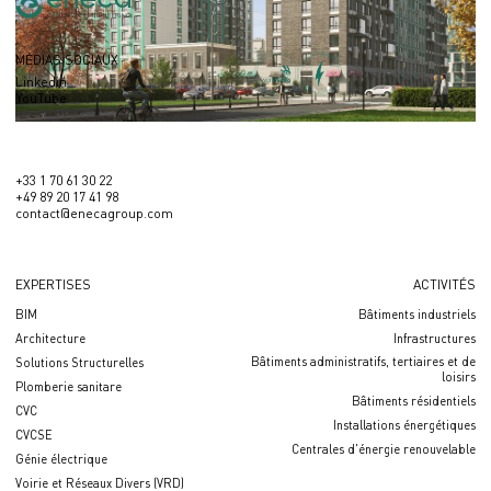
MÉDIAS SOCIAUX
Linkedin
YouTube
+33 1 70 61 30 22
+49 89 20 17 41 98
contact@enecagroup.com
EXPERTISES
ACTIVITÉS
BIM
Bâtiments industriels
Architecture
Infrastructures
Bâtiments administratifs, tertiaires et de
Solutions Structurelles
loisirs
Plomberie sanitare
Bâtiments résidentiels
CVC
Installations énergétiques
CVCSE
Centrales d'énergie renouvelable
Génie électrique
Voirie et Réseaux Divers (VRD)