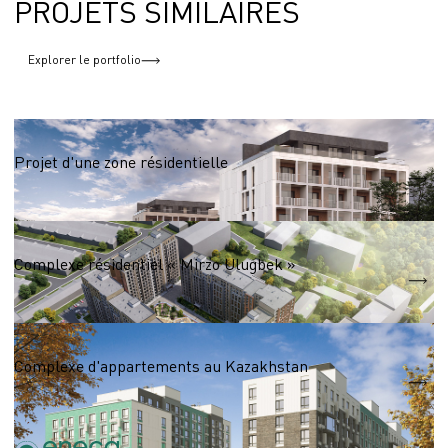
PROJETS SIMILAIRES
Explorer le portfolio
Complexes résidentiels de plus de 100 000 m².
Projet d'une zone résidentielle
S = 100 000 m2
Complexes résidentiels 50 000 - 100 000 m2
Complexe résidentiel « Mirzo Ulugbek »
S = 83 040 m2
Complexes résidentiels de plus de 100 000 m².
Complexe d'appartements au Kazakhstan
S = 100 000 m2