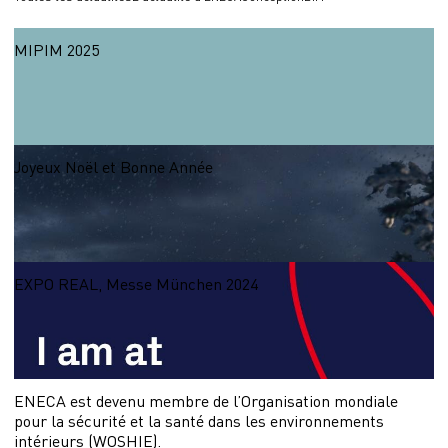
MIPIM 2025
Nous participons au MIPIM 2025
27.02.2025
Joyeux Noël et Bonne Année
Je vous souhaite un Joyeux Noël plein de joie et de bonheur!
24.12.2024
EXPO REAL, Messe München 2024
L'équipe d'Eneca Group a le plaisir d'annoncer sa participation à l'EXPO REAL
(Messe München) 2024 !
04.10.2024
ENECA est devenu membre de l’Organisation mondiale
pour la sécurité et la santé dans les environnements
intérieurs (WOSHIE).