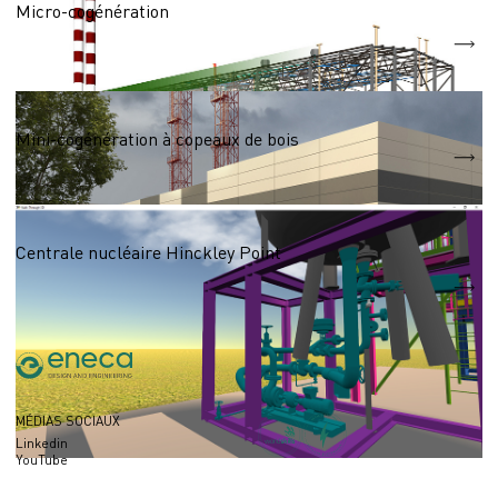
Micro-cogénération
N = 7,0 МWt
Q -=65,0 МWt
Mini-centrales, centrales de cogénération
Mini-cogénération à copeaux de bois
N 24,9 МWt
Industrie alimentaire
Centrale nucléaire Hinckley Point
2023
Année
MÉDIAS SOCIAUX
Linkedin
YouTube