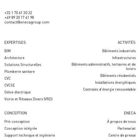
+33 1 70 61 30 22
+49 89 20 17 41 98
contact@enecagroup.com
EXPERTISES
ACTIVITÉS
BIM
Bâtiments industriels
Architecture
Infrastructures
Bâtiments administratifs, tertiaires et de
Solutions Structurelles
loisirs
Plomberie sanitare
Bâtiments résidentiels
CVC
Installations énergétiques
CVCSE
Centrales d'énergie renouvelable
Génie électrique
Voirie et Réseaux Divers (VRD)
CONCEPTION
ENECA
Pré-conception
À propos de nous
Conception intégrée
Partenariat
Support technique et ingénierie
Centre de presse