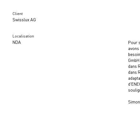
Client
Swisslux AG
Localisation
NDA
Pour s
avons 
besoin
GmbH a
dans R
dans R
adapta
d'ENEC
soulig
Simon