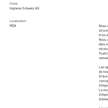
Client
Implenia Schweiz AG
Localisation
NDA
Nous a
struct
trois 
Nous a
dans l
nécess
Toute 
semai
Les sp
de nos
Grâce 
concep
d'Impl
Le mod
d'Impl
élémen