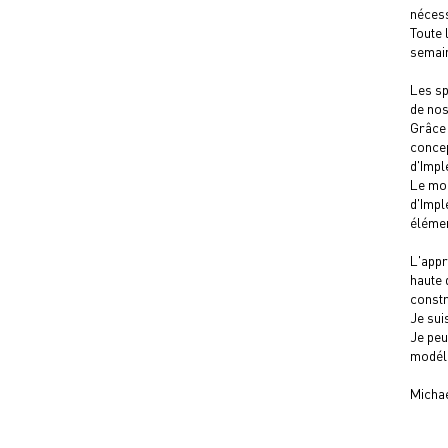
nécess
Toute 
semai
Les sp
de nos
Grâce 
concep
d'Impl
Le mod
d'Impl
élémen
L'appr
haute 
constr
Je sui
Je peu
modéli
Michae