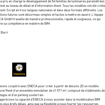
 pris en charge le développement de 56 familles de luminaires paramétrées
evit au niveau de détail et d'information élevé. Tous les modèles ont été créé
evit-Script en trois langues nationales et dans deux formats différents. Les
tions futures sont désormais simples et faciles à mettre en œuvre. L'équipe
A GmbH travaille de manière professionnelle, rapide et soigneuse, ce qui
ne sa compétence en matière de BIM.
 Burri
vons coopéré avec ENECA pour créer à partir de dessins 2D un modèle
urel Revit d'un ensemble immobilier de 41 571 m², composé de 6 bâtiments de
étages et d'un parking souterrain.
pprécions la capacité d'ENECA à nous assister dans la modélisation BIM
es plus brefs délais, ainsi que sa flexibilité à nous fournir les ressources