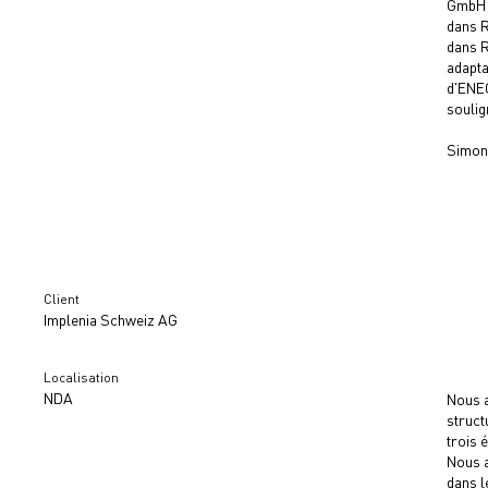
GmbH a
dans R
dans R
adapta
d'ENEC
soulig
Simon
Client
Implenia Schweiz AG
Localisation
NDA
Nous a
struct
trois 
Nous a
dans l