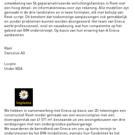
ontwikkeling van 56 geparametriseerde verlichtingsfamilies in Revit met
een hoog detail- en informatieniveau voor zijn rekening. Alle modellen zijn
gemaakt in de drie landstalen en in twee formaten, elk met behulp van
Revit-script. Dit betekent dat toekomstige aanpassingen ook gemakkelijk
en zonder problemen kunnen worden doorgevoerd. Het team van Eneca
werkt professioneel, snel en nauwkeurig, wat hun competentie op het
gebied van BIM onderstreept. Op basis van hun ervaring kan ik Eneca
aanbevelen.
Klant
Swisslux AG
Locatie
Under NDA
We hebben in samenwerking met Eneca op basis van 2D-tekeningen een
constructief Revit-model gemaakt van een wooncomplex met een
vloeroppervlak van 41.571 m², bestaande uit zes woongebouwen van drie
verdiepingen met een ondergrondse parkeergarage.
We waarderen de bereidheid van Eneca om ons op korte termijn te
ondersteunen bij het BIM-modelleren, evenals hun flexibiliteit bij het