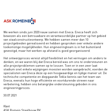
We werken sinds juni 2020 nauw samen met Eneca. Eneca heeft zich
bewezen als een betrouwbare en verantwoordelijke partner op het gebied
van staalconstructieontwerp. We hebben samen meer dan 10
projectgebieden gerealiseerd en hebben gesproken over enkele andere
toekomstige mogelijkheden. Hun engineeringteam is in het buitenland
gevestigd, maar het werken op afstand is goed georganiseerd.
Het ontwerpproces vereist altijd flexibiliteit en het vermogen om anders te
denken, en we waren blij dat Eneca bereid was om ons te ondersteunen en
alle projectproblemen samen op te lossen. Toen er in een zeer laat
stadium snel enkele wijzigingen moesten worden aangebracht, voerden de
specialisten van Eneca deze op een hoogwaardige en tijdige manier uit. De
technische competentie en diepgaande Tekla-kennis van het team van
Eneca, evenals hun hoge efficiëntie en voortdurende streven naar
verbetering, hebben ons belangrijke ondersteuning geboden in ons
engineeringproces.
30.07.2021
Klant
ASK Romein Staalbouw BV