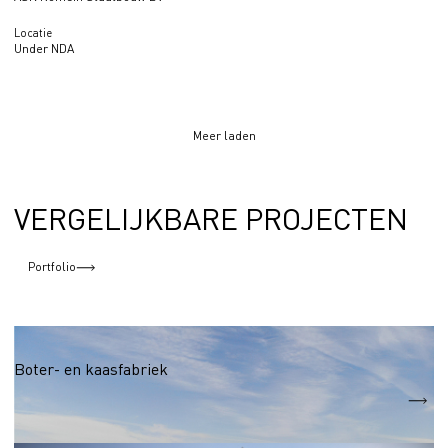
Locatie
Under NDA
Meer laden
VERGELIJKBARE PROJECTEN
Portfolio
Voedings- en genotmiddelenindustrie
Boter- en kaasfabriek
S
11 400 m2