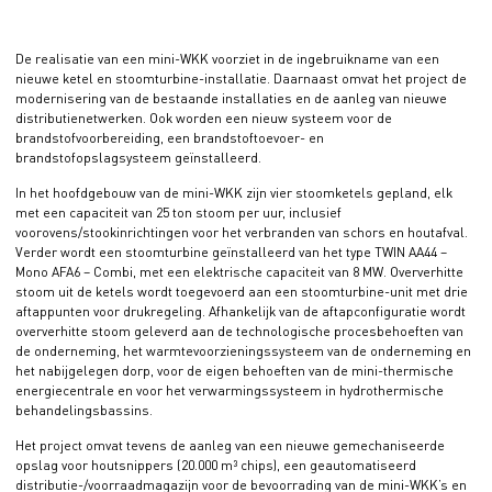
De realisatie van een mini-WKK voorziet in de ingebruikname van een
nieuwe ketel en stoomturbine-installatie. Daarnaast omvat het project de
modernisering van de bestaande installaties en de aanleg van nieuwe
distributienetwerken. Ook worden een nieuw systeem voor de
brandstofvoorbereiding, een brandstoftoevoer- en
brandstofopslagsysteem geïnstalleerd.
In het hoofdgebouw van de mini-WKK zijn vier stoomketels gepland, elk
met een capaciteit van 25 ton stoom per uur, inclusief
voorovens/stookinrichtingen voor het verbranden van schors en houtafval.
Verder wordt een stoomturbine geïnstalleerd van het type TWIN AA44 –
Mono AFA6 – Combi, met een elektrische capaciteit van 8 MW. Oververhitte
stoom uit de ketels wordt toegevoerd aan een stoomturbine-unit met drie
aftappunten voor drukregeling. Afhankelijk van de aftapconfiguratie wordt
oververhitte stoom geleverd aan de technologische procesbehoeften van
de onderneming, het warmtevoorzieningssysteem van de onderneming en
het nabijgelegen dorp, voor de eigen behoeften van de mini-thermische
energiecentrale en voor het verwarmingssysteem in hydrothermische
behandelingsbassins.
Het project omvat tevens de aanleg van een nieuwe gemechaniseerde
opslag voor houtsnippers (20.000 m³ chips), een geautomatiseerd
distributie-/voorraadmagazijn voor de bevoorrading van de mini-WKK’s en