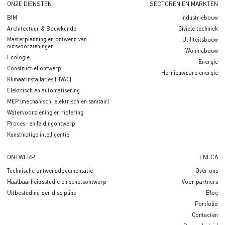
ONZE DIENSTEN
SECTOREN EN MARKTEN
BIM
Industriebouw
Architectuur & Bouwkunde
Civiele techniek
Masterplanning en ontwerp van
Utiliteitsbouw
nutsvoorzieningen
Woningbouw
Ecologie
Energie
Constructief ontwerp
Hernieuwbare energie
Klimaatinstallaties (HVAC)
Elektrisch en automatisering
MEP (mechanisch, elektrisch en sanitair)
Watervoorziening en riolering
Proces- en leidingontwerp
Kunstmatige intelligentie
ONTWERP
ENECA
Technische ontwerpdocumentatie
Over ons
Haalbaarheidsstudie en schetsontwerp
Voor partners
Uitbesteding per discipline
Blog
Portfolio
Contacten