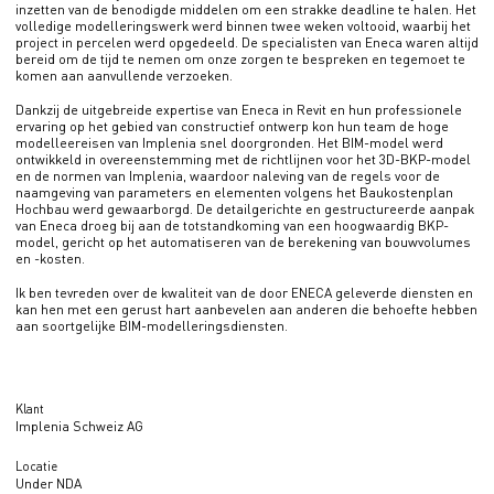
inzetten van de benodigde middelen om een strakke deadline te halen. Het
volledige modelleringswerk werd binnen twee weken voltooid, waarbij het
project in percelen werd opgedeeld. De specialisten van Eneca waren altijd
bereid om de tijd te nemen om onze zorgen te bespreken en tegemoet te
komen aan aanvullende verzoeken.
Dankzij de uitgebreide expertise van Eneca in Revit en hun professionele
ervaring op het gebied van constructief ontwerp kon hun team de hoge
modelleereisen van Implenia snel doorgronden. Het BIM-model werd
ontwikkeld in overeenstemming met de richtlijnen voor het 3D-BKP-model
en de normen van Implenia, waardoor naleving van de regels voor de
naamgeving van parameters en elementen volgens het Baukostenplan
Hochbau werd gewaarborgd. De detailgerichte en gestructureerde aanpak
van Eneca droeg bij aan de totstandkoming van een hoogwaardig BKP-
model, gericht op het automatiseren van de berekening van bouwvolumes
en -kosten.
Ik ben tevreden over de kwaliteit van de door ENECA geleverde diensten en
kan hen met een gerust hart aanbevelen aan anderen die behoefte hebben
aan soortgelijke BIM-modelleringsdiensten.
Klant
Implenia Schweiz AG
Locatie
Under NDA