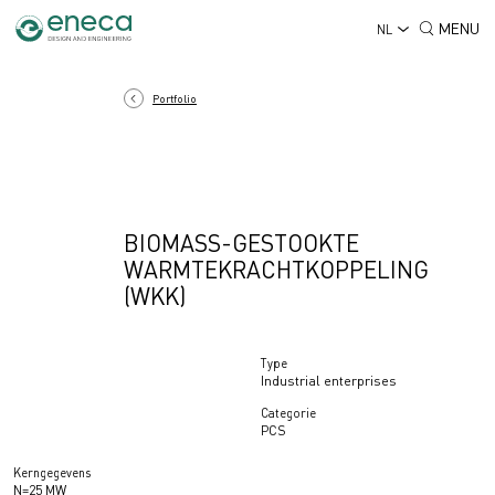
MENU
NL
Portfolio
BIOMASS-GESTOOKTE
WARMTEKRACHTKOPPELING
(WKK)
Type
Industrial enterprises
Categorie
PCS
Kerngegevens
N=25 МW