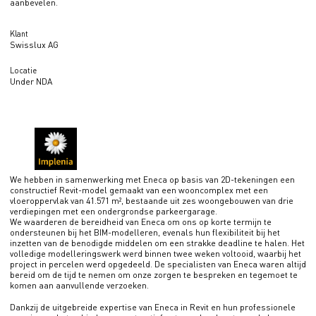
aanbevelen.
Klant
Swisslux AG
Locatie
Under NDA
We hebben in samenwerking met Eneca op basis van 2D-tekeningen een
constructief Revit-model gemaakt van een wooncomplex met een
vloeroppervlak van 41.571 m², bestaande uit zes woongebouwen van drie
verdiepingen met een ondergrondse parkeergarage.
We waarderen de bereidheid van Eneca om ons op korte termijn te
ondersteunen bij het BIM-modelleren, evenals hun flexibiliteit bij het
inzetten van de benodigde middelen om een strakke deadline te halen. Het
volledige modelleringswerk werd binnen twee weken voltooid, waarbij het
project in percelen werd opgedeeld. De specialisten van Eneca waren altijd
bereid om de tijd te nemen om onze zorgen te bespreken en tegemoet te
komen aan aanvullende verzoeken.
Dankzij de uitgebreide expertise van Eneca in Revit en hun professionele