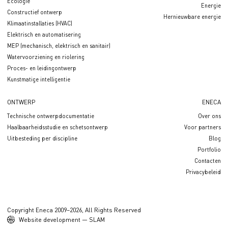
Ecologie
Energie
Constructief ontwerp
Hernieuwbare energie
Klimaatinstallaties (HVAC)
Elektrisch en automatisering
MEP (mechanisch, elektrisch en sanitair)
Watervoorziening en riolering
Proces- en leidingontwerp
Kunstmatige intelligentie
ONTWERP
ENECA
Technische ontwerpdocumentatie
Over ons
Haalbaarheidsstudie en schetsontwerp
Voor partners
Uitbesteding per discipline
Blog
Portfolio
Contacten
Privacybeleid
Copyright Eneca 2009–2026, All Rights Reserved
Website development — SLAM