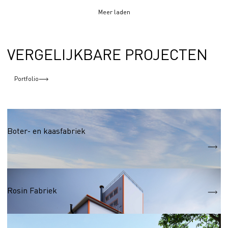
Meer laden
VERGELIJKBARE PROJECTEN
Portfolio
Voedings- en genotmiddelenindustrie
Boter- en kaasfabriek
S
11 400 m2
Houtverwerking
Rosin Fabriek
Houtverwerking