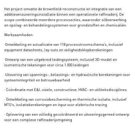
Het project omvatte de brownfield-reconstructie en integratie van een
additievenzuiveringsinstallatie binnen een operationele raffinaderij. De
scope combineerde meerdere processecties, waaronder slibverwerking
en opslag- en behandelingssystemen voor grondstoffen en chemicaliën.
Werkzaamheden:
·Ontwikkeling en actualisatie van 118 processtroomschema’s, inclusief
equipment datasheets, lay-outs en veiligheidsklepberekeningen
·Ontwerp van een uitgebreid leidingsysteem, inclusief 3D-model en
isometrische tekeningen voor circa 1.000 leidingen
·Uitvoering van spannings-, belastings- en hydraulische berekeningen voor
systeemintegriteit en betrouwbaarheid
· Coördinatie met E&I, civiele, constructieve, HVAC- en utiliteitsdisciplines
· Ontwikkeling van corrosiebescherming en thermische isolatie, inclusief
MTO’s, isolatieberekeningen en input voor elektrische tracing
· Oplevering van een volledig gecoördineerd en uitvoeringsgereed ontwerp
voor een complexe raffinaderijomgeving