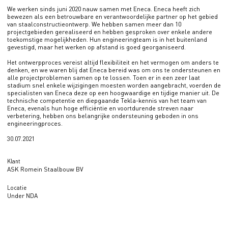
We werken sinds juni 2020 nauw samen met Eneca. Eneca heeft zich
bewezen als een betrouwbare en verantwoordelijke partner op het gebied
van staalconstructieontwerp. We hebben samen meer dan 10
projectgebieden gerealiseerd en hebben gesproken over enkele andere
toekomstige mogelijkheden. Hun engineeringteam is in het buitenland
gevestigd, maar het werken op afstand is goed georganiseerd.
Het ontwerpproces vereist altijd flexibiliteit en het vermogen om anders te
denken, en we waren blij dat Eneca bereid was om ons te ondersteunen en
alle projectproblemen samen op te lossen. Toen er in een zeer laat
stadium snel enkele wijzigingen moesten worden aangebracht, voerden de
specialisten van Eneca deze op een hoogwaardige en tijdige manier uit. De
technische competentie en diepgaande Tekla-kennis van het team van
Eneca, evenals hun hoge efficiëntie en voortdurende streven naar
verbetering, hebben ons belangrijke ondersteuning geboden in ons
engineeringproces.
30.07.2021
Klant
ASK Romein Staalbouw BV
Locatie
Under NDA