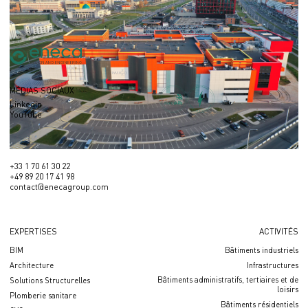
S
56 744,6 m2
MÉDIAS SOCIAUX
Linkedin
YouTube
+33 1 70 61 30 22
+49 89 20 17 41 98
contact@enecagroup.com
EXPERTISES
ACTIVITÉS
BIM
Bâtiments industriels
Architecture
Infrastructures
Bâtiments administratifs, tertiaires et de
Solutions Structurelles
loisirs
Plomberie sanitare
Bâtiments résidentiels