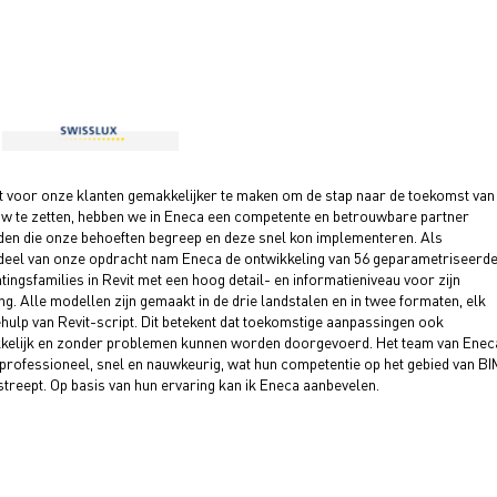
 voor onze klanten gemakkelijker te maken om de stap naar de toekomst van
w te zetten, hebben we in Eneca een competente en betrouwbare partner
en die onze behoeften begreep en deze snel kon implementeren. Als
eel van onze opdracht nam Eneca de ontwikkeling van 56 geparametriseerd
htingsfamilies in Revit met een hoog detail- en informatieniveau voor zijn
ng. Alle modellen zijn gemaakt in de drie landstalen en in twee formaten, elk
hulp van Revit-script. Dit betekent dat toekomstige aanpassingen ook
elijk en zonder problemen kunnen worden doorgevoerd. Het team van Enec
professioneel, snel en nauwkeurig, wat hun competentie op het gebied van BI
treept. Op basis van hun ervaring kan ik Eneca aanbevelen.