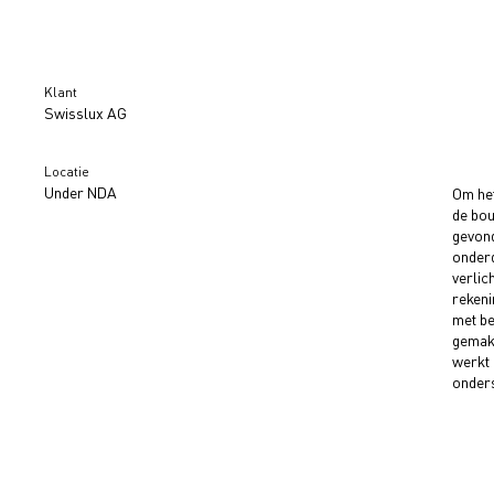
Klant
Swisslux AG
Locatie
Under NDA
Om het
de bou
gevond
onderd
verlic
rekeni
met be
gemakk
werkt 
onders